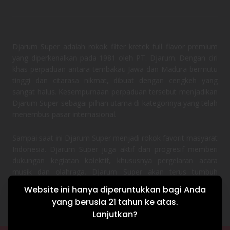
Djarum Super adalah rokok filter kretek full flavor premium
yang diperkenalkan pada 1981 oleh PT. Djarum. Dengan ciri
khas perpaduan antara tembakau Jawa dan Madura bermutu
tinggi dan citarasa nikmat, dibuat dengan cengkeh yang
sangat halus. Kesempurnaan perpaduan tersebut menjadikan
Djarum Super sebagai pilhan utama di kategorinya yang telah
menembus pasar internasional.
Sampai saat ini Djarum Super menjadi rokok favorit masyarat
Indonesia. Djarum Super juga aktif dan progresif memberi
dukungan kegiatan kolektif, khususnya pergelaran acara
musik dan olahraga. Djarum Super akan terus tumbuh
bersama semangat masyarakat Indonesia.
Website ini hanya diperuntukkan bagi Anda
yang berusia 21 tahun ke atas.
Lanjutkan?