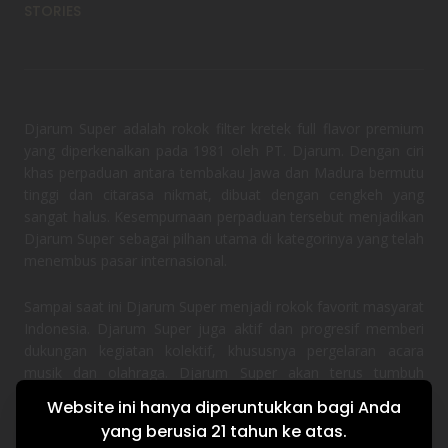
STORIES
Djarum Super adalah rokok filter kretek full flavor premium
yang diperkenalkan pada 1981 oleh PT. Djarum. Dengan ciri
khas perpaduan antara tembakau Jawa dan Madura bermutu
tinggi dan citarasa nikmat, dibuat dengan cengkeh yang
sangat halus. Kesempurnaan perpaduan tersebut menjadikan
Djarum Super sebagai pilhan utama di kategorinya yang telah
menembus pasar internasional.
Sampai saat ini Djarum Super menjadi rokok favorit masyarat
Indonesia. Djarum Super juga aktif dan progresif memberi
dukungan kegiatan kolektif, khususnya pergelaran acara
musik dan olahraga. Djarum Super akan terus tumbuh
bersama semangat masyarakat Indonesia.
Website ini hanya diperuntukkan bagi Anda
yang berusia 21 tahun ke atas.