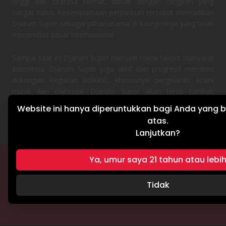
tinggi dan citarasa nikmat, dibuat dengan cengkeh yang
sangat halus. Kesempurnaan perpaduan tersebut menjadikan
Djarum Super sebagai pilhan utama di kategorinya yang telah
menembus pasar internasional.
Sampai saat ini Djarum Super menjadi rokok favorit masyarat
Indonesia. Djarum Super juga aktif dan progresif memberi
dukungan kegiatan kolektif, khususnya pergelaran acara
musik dan olahraga. Djarum Super akan terus tumbuh
bersama semangat masyarakat Indonesia.
Website ini hanya diperuntukkan bagi Anda yang b
atas.
Lanjutkan?
Ya, umur saya 21 tahun atau lebi
TERMS & CONDITIONS
PRIVACY POLICY
Tidak
Hak cipta © 2026 Djarum Super. Seluruh hak cipta dilindungi undang-
undang.