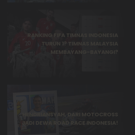
RANKING FIFA TIMNAS INDONESIA
TURUN 1? TIMNAS MALAYSIA
MEMBAYANG-BAYANGI?
HENDRIANSYAH, DARI MOTOCROSS
JADI DEWA ROAD RACE INDONESIA!