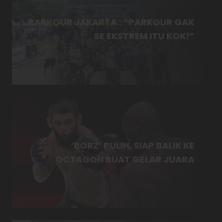
PARKOUR JAKARTA : “PARKOUR GAK
SE EKSTREM ITU KOK!”
‘BORZ’ PULIH, SIAP BALIK KE
OCTAGON BUAT GELAR JUARA