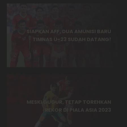
SIAPKAN AFF, DUA AMUNISI BARU
TIMNAS U-23 SUDAH DATANG!
MESKI GUGUR, TETAP TOREHKAN
REKOR DI PIALA ASIA 2023