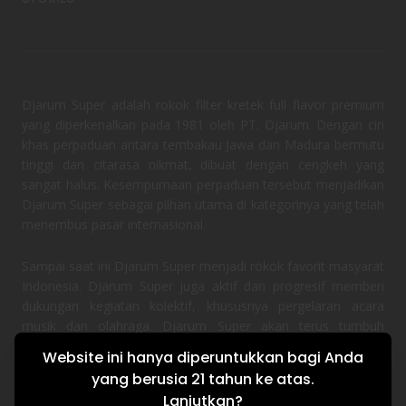
Djarum Super adalah rokok filter kretek full flavor premium
yang diperkenalkan pada 1981 oleh PT. Djarum. Dengan ciri
khas perpaduan antara tembakau Jawa dan Madura bermutu
tinggi dan citarasa nikmat, dibuat dengan cengkeh yang
sangat halus. Kesempurnaan perpaduan tersebut menjadikan
Djarum Super sebagai pilhan utama di kategorinya yang telah
menembus pasar internasional.
Sampai saat ini Djarum Super menjadi rokok favorit masyarat
Indonesia. Djarum Super juga aktif dan progresif memberi
dukungan kegiatan kolektif, khususnya pergelaran acara
musik dan olahraga. Djarum Super akan terus tumbuh
bersama semangat masyarakat Indonesia.
Website ini hanya diperuntukkan bagi Anda
yang berusia 21 tahun ke atas.
Lanjutkan?