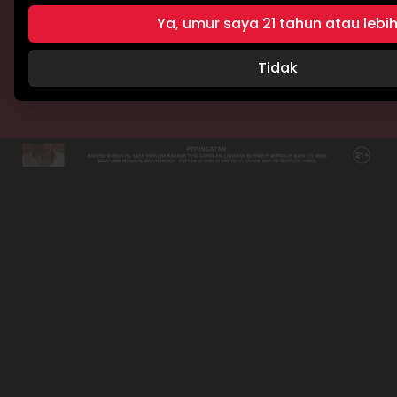
Ya, umur saya 21 tahun atau lebi
TERMS & CONDITIONS
PRIVACY POLICY
Tidak
Hak cipta © 2026 Djarum Super. Seluruh hak cipta dilindungi undang-
undang.