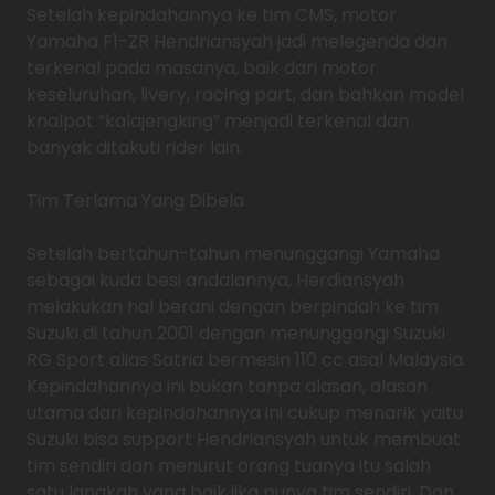
Setelah kepindahannya ke tim CMS, motor
Yamaha F1-ZR Hendriansyah jadi melegenda dan
terkenal pada masanya, baik dari motor
keseluruhan, livery, racing part, dan bahkan model
knalpot “kalajengking” menjadi terkenal dan
banyak ditakuti rider lain.
Tim Terlama Yang Dibela
Setelah bertahun-tahun menunggangi Yamaha
sebagai kuda besi andalannya, Herdiansyah
melakukan hal berani dengan berpindah ke tim
Suzuki di tahun 2001 dengan menunggangi Suzuki
RG Sport alias Satria bermesin 110 cc asal Malaysia.
Kepindahannya ini bukan tanpa alasan, alasan
utama dari kepindahannya ini cukup menarik yaitu
Suzuki bisa support Hendriansyah untuk membuat
tim sendiri dan menurut orang tuanya itu salah
satu langkah yang baik jika punya tim sendiri. Dan