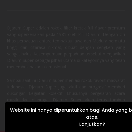
Djarum Super adalah rokok filter kretek full flavor premium
yang diperkenalkan pada 1981 oleh PT. Djarum. Dengan ciri
khas perpaduan antara tembakau Jawa dan Madura bermutu
tinggi dan citarasa nikmat, dibuat dengan cengkeh yang
sangat halus. Kesempurnaan perpaduan tersebut menjadikan
Djarum Super sebagai pilhan utama di kategorinya yang telah
menembus pasar internasional.
Sampai saat ini Djarum Super menjadi rokok favorit masyarat
Indonesia. Djarum Super juga aktif dan progresif memberi
dukungan kegiatan kolektif, khususnya pergelaran acara
musik dan olahraga. Djarum Super akan terus tumbuh
bersama semangat masyarakat Indonesia.
Website ini hanya diperuntukkan bagi Anda yang b
atas.
Lanjutkan?