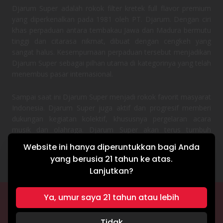
Djarum Super adalah rokok filter kretek full flavor premium
yang diperkenalkan pada 1981 oleh PT. Djarum. Dengan ciri
khas perpaduan antara tembakau Jawa dan Madura bermutu
tinggi dan citarasa nikmat, dibuat dengan cengkeh yang
sangat halus. Kesempurnaan perpaduan tersebut menjadikan
Djarum Super sebagai pilhan utama di kategorinya yang telah
menembus pasar internasional.
Sampai saat ini Djarum Super menjadi rokok favorit masyarat
Indonesia. Djarum Super juga aktif dan progresif memberi
dukungan kegiatan kolektif, khususnya pergelaran acara
musik dan olahraga. Djarum Super akan terus tumbuh
bersama semangat masyarakat Indonesia.
Website ini hanya diperuntukkan bagi Anda
yang berusia 21 tahun ke atas.
Lanjutkan?
Ya, umur saya 21 tahun atau lebih
TERMS & CONDITIONS
PRIVACY POLICY
Tidak