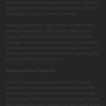
Di sinilah pentingnya ngejaga posisi jalan. Pastiin lo
nggak berjalan terlalu jauh di depan atau malah
tertinggal di paling belakang sendirian.
Ngejaga posisi tetep rapat sama tim bakal bikin
pacing (kecepatan) jalan lo lebih stabil. Lo jadi
nggak perlu sebentar-sebentar berhenti buat
nungguin yang di belakang, atau buru-buru ngejar
yang di depan sampe kehabisan napas. Intinya,
jalan konstan itu jauh lebih hemat energi daripada
jalan-berhenti-jalan-berhenti.
Ngejaga Fokus Tetap On
Musuh terbesar pas ngedaki malem itu bukan
cuma jalur yang gelap, tapi juga rasa kantuk dan
pikiran yang mulai melantur karena capek. Begitu
lo kehilangan fokus, langkah kaki jadi nggak akurat,
dan bawaannya pasti pengen berhenti buat duduk