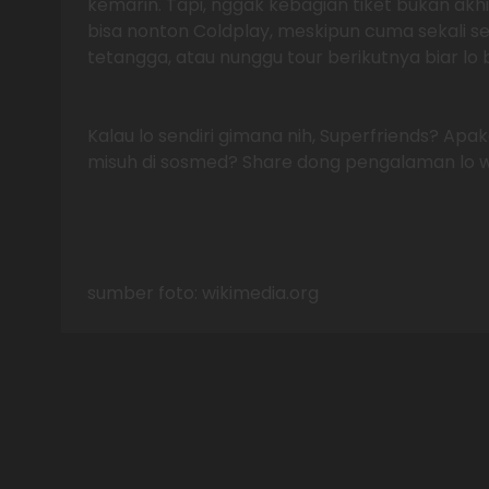
kemarin. Tapi, nggak kebagian tiket bukan akhir
bisa nonton Coldplay, meskipun cuma sekali se
tetangga, atau nunggu tour berikutnya biar lo b
Kalau lo sendiri gimana nih, Superfriends? Apa
misuh di sosmed? Share dong pengalaman lo wa
sumber foto: wikimedia.org