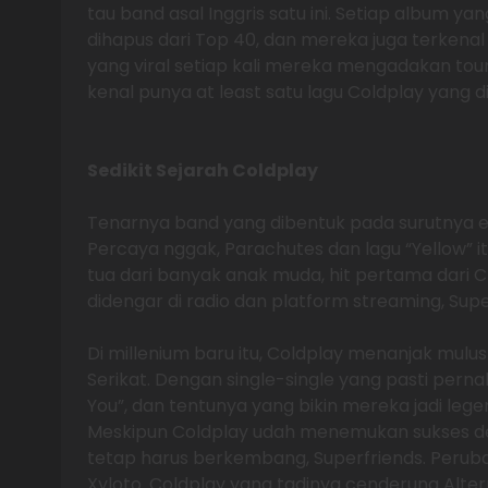
tau band asal Inggris satu ini. Setiap album yan
dihapus dari Top 40, dan mereka juga terkena
yang viral setiap kali mereka mengadakan tour.
kenal punya at least satu lagu Coldplay yang d
Sedikit Sejarah Coldplay
Tenarnya band yang dibentuk pada surutnya er
Percaya nggak, Parachutes dan lagu “Yellow” i
tua dari banyak anak muda, hit pertama dari 
didengar di radio dan platform streaming, Supe
Di millenium baru itu, Coldplay menanjak mulus
Serikat. Dengan single-single yang pasti pernah 
You”, dan tentunya yang bikin mereka jadi legen
Meskipun Coldplay udah menemukan sukses de
tetap harus berkembang, Superfriends. Perubah
Xyloto. Coldplay yang tadinya cenderung Alte