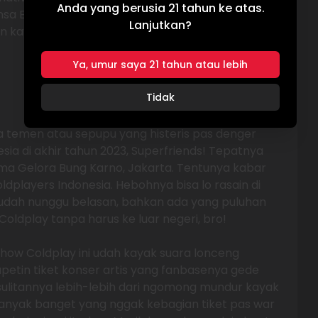
Anda yang berusia 21 tahun ke atas.
nsa EDM. Tapi, Coldplay tetap konsisten dengan
Lanjutkan?
 kayaknya emang itu yang bikin hati dan telinga
Ya, umur saya 21 tahun atau lebih
Tidak
ya temen atau sepupu yang histeris pas denger
esia di akhir tahun 2023, Superfriends! Tepatnya
ma Gelora Bung Karno, Jakarta. Tentunya kabar
dplayers Indonesia. Hebohnya bisa lo rasain di
udah nunggu belasan, bahkan ada yang puluhan
oldplay tanpa harus ke luar negeri, bro!
ow Coldplay ini udah kayak suara lonceng
petin tiket konser artis yang fanbasenya gede
esulitannya lebih-lebih dari ngomong mundur kayak
 banyak banget yang nggak kebagian tiket pas war