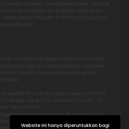
g mereka rilis selalu meninggalkan jejak yang sulit
l karena pertunjukan-pertunjukan spektakuler
 Nggak heran kalau dari 11 dari 10 orang yang lo
ia suka banget.
a 90-an ini dimulai dengan album Parachutes.
tu umurnya udah 23 tahun! Meskipun udah lebih
Chris dan kawan-kawannya ini masih sering
rfriends.
 ke puncak hits baik di Inggris maupun Amerika
lo denger kayak “The Scientist”, “Clocks”, “Fix
da, “Viva la Vida”!
ngan style musiknya yang unik, sebuah band
an itu ditandai dengan rilisnya album Mylo
Website ini hanya diperuntukkan bagi
rnative Rock bergeser ke arah yang lebih nge-Pop,