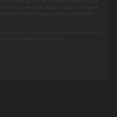
 dari mimpi itu, bro. Masih banyak cara lain buat
umur hidup. Misalnya, ngejar Coldplay di negara
isa nonton ke luar negeri sekalian jalan-jalan!
kah lo masuk ke tim kebagian tiket atau tim misuh-
r tiket sebagai fans Coldplay!