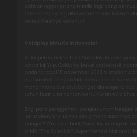
bahkan nggak jarang merilis lagu yang bernua
tema-tema yang dibawakan dalam liriknya, dan
semua fansnya kecantol.
Coldplay Mau Ke Indonesia!
Kalaupun lo bukan fans Coldplay, lo pasti pun
kabar ini. Yup, Coldplay bakal perform di Indon
pada tanggal 15 November 2023 di stadion uta
ini disambut dengan luar biasa meriah sama Col
mana-mana dan bisa banget dimengerti. Kita 
tahun buat bisa nonton pertunjukan epic khas C
Bagi para penggemar, pengumuman tanggal sh
Jerusalem, bro. Lo tau kan gimana susahnya da
banget? War tiket buat Coldplay ini tingkat k
di MV “The Scientist”, Superfriends! Makanya,