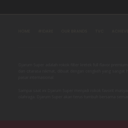
HOME
#IDARE
OUR BRANDS
TVC
ACHIEV
Djarum Super adalah rokok filter kretek full flavor prem
dan citarasa nikmat, dibuat dengan cengkeh yang sangat
pasar internasional.
Sampai saat ini Djarum Super menjadi rokok favorit masyar
olahraga. Djarum Super akan terus tumbuh bersama seman